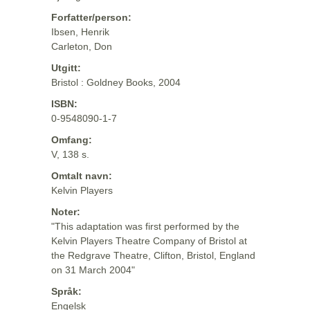
Forfatter/person:
Ibsen, Henrik
Carleton, Don
Utgitt:
Bristol : Goldney Books, 2004
ISBN:
0-9548090-1-7
Omfang:
V, 138 s.
Omtalt navn:
Kelvin Players
Noter:
"This adaptation was first performed by the
Kelvin Players Theatre Company of Bristol at
the Redgrave Theatre, Clifton, Bristol, England
on 31 March 2004"
Språk:
Engelsk