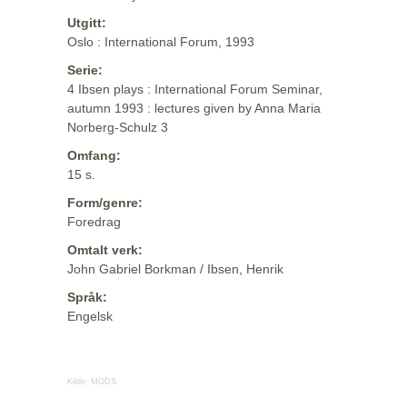
Utgitt:
Oslo : International Forum, 1993
Serie:
4 Ibsen plays : International Forum Seminar,
autumn 1993 : lectures given by Anna Maria
Norberg-Schulz 3
Omfang:
15 s.
Form/genre:
Foredrag
Omtalt verk:
John Gabriel Borkman / Ibsen, Henrik
Språk:
Engelsk
Kilde:
MODS