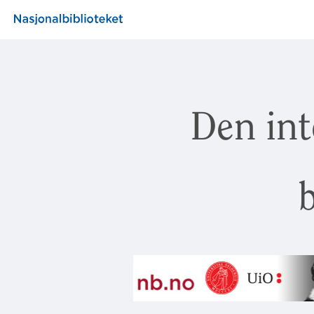
Den int
b