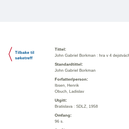
Tittel:
Tilbake til
John Gabriel Borkman : hra v 4 dejstvách 
søketreff
Standardtittel:
John Gabriel Borkman
Forfatter/person:
Ibsen, Henrik
Obuch, Ladislav
Utgitt:
Bratislava : SDLZ, 1958
Omfang:
96 s.