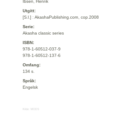
Ibsen, Henrik
Utgitt:
[S.l.] : AkashaPublishing.com, cop.2008
Serie:
Akasha classic series
ISBN:
978-1-60512-037-9
978-1-60512-137-6
Omfang:
134 s.
Språk:
Engelsk
Kilde:
MODS