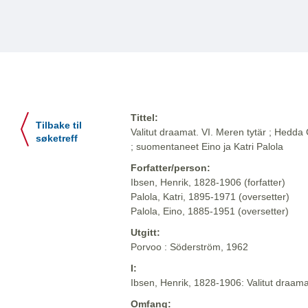
Tittel:
Tilbake til
Valitut draamat. VI. Meren tytär ; Hedda
søketreff
; suomentaneet Eino ja Katri Palola
Forfatter/person:
Ibsen, Henrik, 1828-1906 (forfatter)
Palola, Katri, 1895-1971 (oversetter)
Palola, Eino, 1885-1951 (oversetter)
Utgitt:
Porvoo : Söderström, 1962
I:
Ibsen, Henrik, 1828-1906: Valitut draam
Omfang: