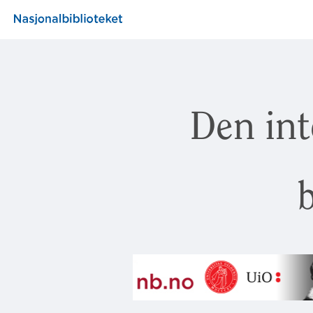
Den int
b