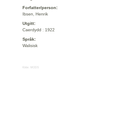
Forfatter/person:
Ibsen, Henrik
Utgitt:
Caerdydd : 1922
Språk:
Walisisk
Kilde:
MODS