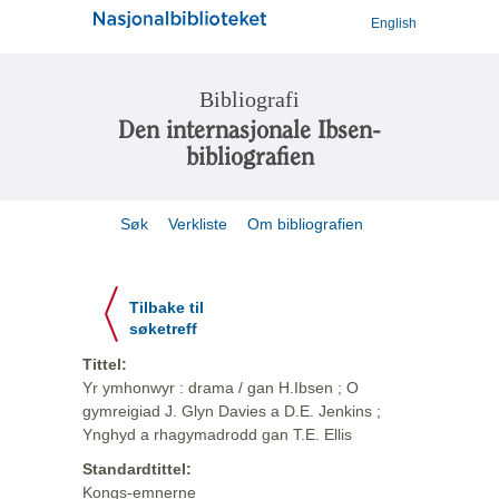
English
Bibliografi
Den internasjonale Ibsen-
bibliografien
Søk
Verkliste
Om bibliografien
Tilbake til
søketreff
Tittel:
Yr ymhonwyr : drama / gan H.Ibsen ; O
gymreigiad J. Glyn Davies a D.E. Jenkins ;
Ynghyd a rhagymadrodd gan T.E. Ellis
Standardtittel:
Kongs-emnerne