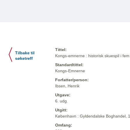
Tittel:
Tilbake til
Kongs-emnerne : historisk skuespil i fem 
søketreff
Standardtittel:
Kongs-Emnerne
Forfatter/person:
Ibsen, Henrik
Utgave:
6. udg.
Utgitt:
København : Gyldendalske Boghandel, 
Omfang: