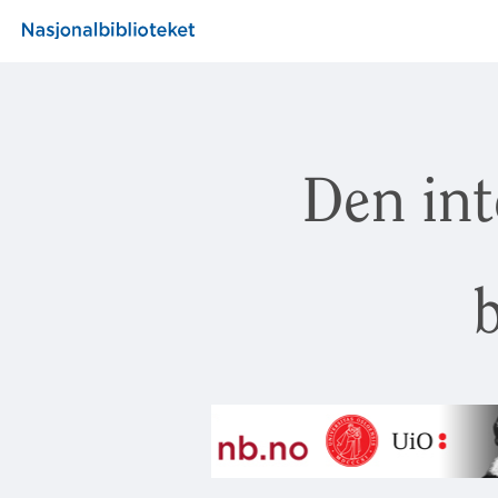
Den int
b