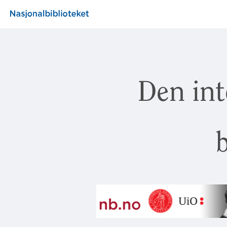
Den int
b