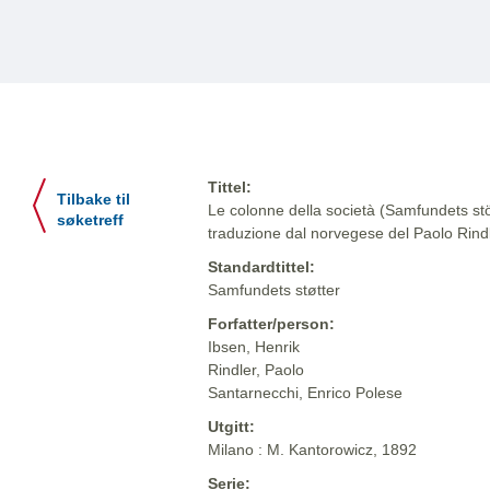
Tittel:
Tilbake til
Le colonne della società (Samfundets stöt
søketreff
traduzione dal norvegese del Paolo Rind
Standardtittel:
Samfundets støtter
Forfatter/person:
Ibsen, Henrik
Rindler, Paolo
Santarnecchi, Enrico Polese
Utgitt:
Milano : M. Kantorowicz, 1892
Serie: