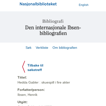
English
Bibliografi
Den internasjonale Ibsen-
bibliografien
Søk
Verkliste
Om bibliografien
Tilbake til
søketreff
Tittel:
Hedda Gabler : skuespill i fire akter
Forfatter/person:
Ibsen, Henrik
Utgitt: