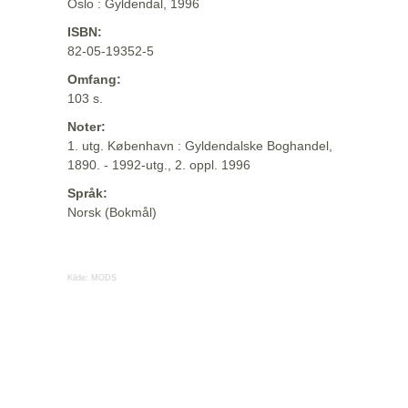
Oslo : Gyldendal, 1996
ISBN:
82-05-19352-5
Omfang:
103 s.
Noter:
1. utg. København : Gyldendalske Boghandel,
1890. - 1992-utg., 2. oppl. 1996
Språk:
Norsk (Bokmål)
Kilde:
MODS