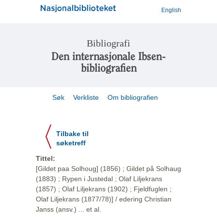
English
Bibliografi
Den internasjonale Ibsen-
bibliografien
Søk
Verkliste
Om bibliografien
Tilbake til
søketreff
Tittel:
[Gildet paa Solhoug] (1856) ; Gildet på Solhaug
(1883) ; Rypen i Justedal ; Olaf Liljekrans
(1857) ; Olaf Liljekrans (1902) ; Fjeldfuglen ;
Olaf Liljekrans (1877/78)] / edering Christian
Janss (ansv.) ... et al.