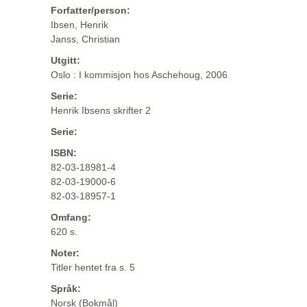
Forfatter/person:
Ibsen, Henrik
Janss, Christian
Utgitt:
Oslo : I kommisjon hos Aschehoug, 2006
Serie:
Henrik Ibsens skrifter 2
Serie:
ISBN:
82-03-18981-4
82-03-19000-6
82-03-18957-1
Omfang:
620 s.
Noter:
Titler hentet fra s. 5
Språk:
Norsk (Bokmål)