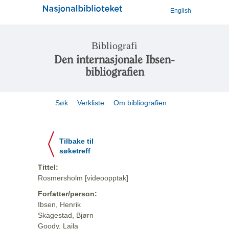
English
Bibliografi
Den internasjonale Ibsen-
bibliografien
Søk
Verkliste
Om bibliografien
Tilbake til
søketreff
Tittel:
Rosmersholm [videoopptak]
Forfatter/person:
Ibsen, Henrik
Skagestad, Bjørn
Goody, Laila