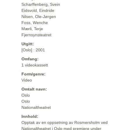
Scharffenberg, Svein
Eidsvold, Eindride
Nilsen, Ole-Jørgen
Foss, Wenche
Mærli, Terje
Fjernsynsteatret
Utgitt:
[Oslo] : 2001
Omfang:
1 videokassett
Form/genre:
Video
Omtalt navn:
Oslo
Oslo
Nationaltheatret
Innhold:
Opptak av en oppsetning av Rosmersholm ved
Nationaltheatret i Oslo med premiere under