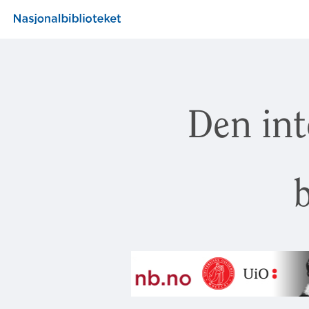
Den int
b