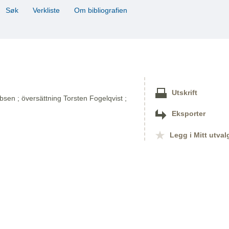
Søk
Verkliste
Om bibliografien
Utskrift
sen ; översättning Torsten Fogelqvist ;
Eksporter
Legg i Mitt utval