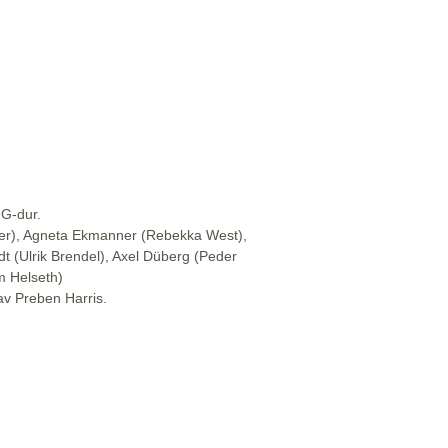
 G-dur.
mer), Agneta Ekmanner (Rebekka West),
ldt (Ulrik Brendel), Axel Düberg (Peder
m Helseth)
av Preben Harris.