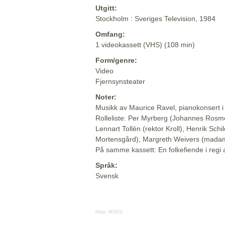
Utgitt:
Stockholm : Sveriges Television, 1984
Omfang:
1 videokassett (VHS) (108 min)
Form/genre:
Video
Fjernsynsteater
Noter:
Musikk av Maurice Ravel, pianokonsert i
Rolleliste: Per Myrberg (Johannes Ros
Lennart Tollén (rektor Kroll), Henrik Schi
Mortensgård), Margreth Weivers (mada
På samme kassett: En folkefiende i regi 
Språk:
Svensk
Kilde:
MODS