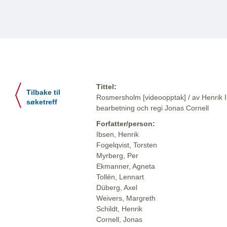
Tittel:
Tilbake til
Rosmersholm [videoopptak] / av Henrik Ib
søketreff
bearbetning och regi Jonas Cornell
Forfatter/person:
Ibsen, Henrik
Fogelqvist, Torsten
Myrberg, Per
Ekmanner, Agneta
Tollén, Lennart
Düberg, Axel
Weivers, Margreth
Schildt, Henrik
Cornell, Jonas