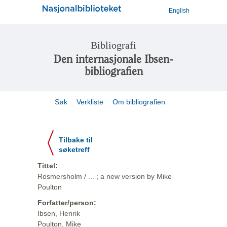
English
Bibliografi
Den internasjonale Ibsen-
bibliografien
Søk
Verkliste
Om bibliografien
Tilbake til
søketreff
Tittel:
Rosmersholm / ... ; a new version by Mike
Poulton
Forfatter/person:
Ibsen, Henrik
Poulton, Mike