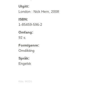
Utgitt:
London : Nick Hern, 2008
ISBN:
1-85459-596-2
Omfang:
92 s.
Form/genre:
Omdikting
Språk:
Engelsk
Kilde:
MODS