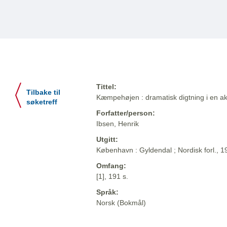
Tittel:
Tilbake til
Kæmpehøjen : dramatisk digtning i en akt ;
søketreff
Forfatter/person:
Ibsen, Henrik
Utgitt:
København : Gyldendal ; Nordisk forl., 1
Omfang:
[1], 191 s.
Språk:
Norsk (Bokmål)