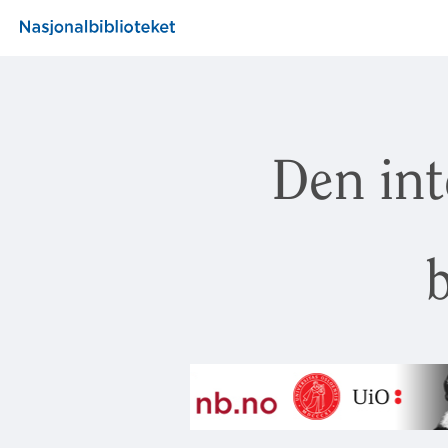
Den int
b