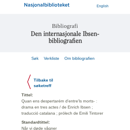
English
Bibliografi
Den internasjonale Ibsen-
bibliografien
Søk
Verkliste
Om bibliografien
Tilbake til
søketreff
Tittel:
Quan ens despertarém d'entre'ls morts- :
drama en tres actes / de Enrich Ibsen ;
traducció catalana ; prólech de Emili Tintorer
Standardtittel:
Når vi døde vågner