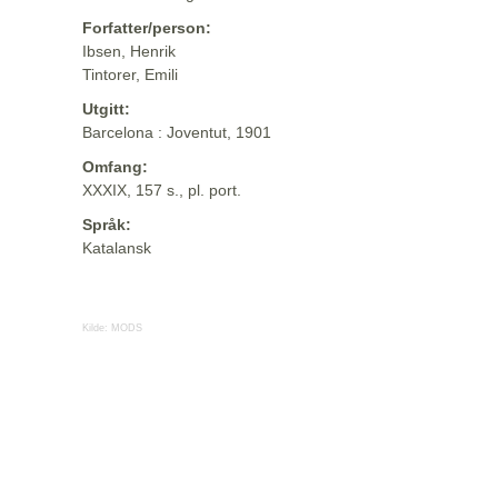
Forfatter/person:
Ibsen, Henrik
Tintorer, Emili
Utgitt:
Barcelona : Joventut, 1901
Omfang:
XXXIX, 157 s., pl. port.
Språk:
Katalansk
Kilde:
MODS