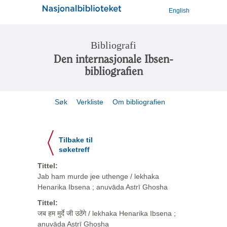
English
Bibliografi
Den internasjonale Ibsen-
bibliografien
Søk
Verkliste
Om bibliografien
Tilbake til
søketreff
Tittel:
Jab ham murde jee uthenge / lekhaka
Henarika Ibsena ; anuvāda Astrī Ghosha
Tittel:
जब हम मुर्दे जी उठेंगे / lekhaka Henarika Ibsena ;
anuvāda Astrī Ghosha