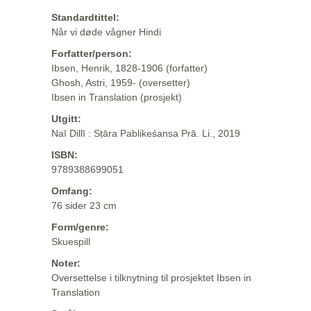
Standardtittel:
Når vi døde vågner Hindi
Forfatter/person:
Ibsen, Henrik, 1828-1906 (forfatter)
Ghosh, Astri, 1959- (oversetter)
Ibsen in Translation (prosjekt)
Utgitt:
Naī Dillī : Sṭāra Pablikeśansa Prā. Li., 2019
ISBN:
9789388699051
Omfang:
76 sider 23 cm
Form/genre:
Skuespill
Noter:
Oversettelse i tilknytning til prosjektet Ibsen in
Translation