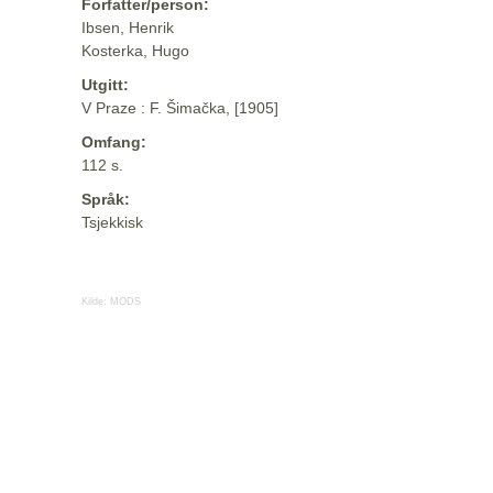
Forfatter/person:
Ibsen, Henrik
Kosterka, Hugo
Utgitt:
V Praze : F. Šimačka, [1905]
Omfang:
112 s.
Språk:
Tsjekkisk
Kilde:
MODS