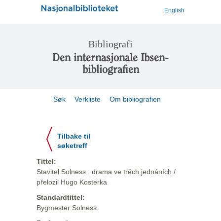
English
Bibliografi
Den internasjonale Ibsen-
bibliografien
Søk
Verkliste
Om bibliografien
Tilbake til
søketreff
Tittel:
Stavitel Solness : drama ve trěch jednáních /
přelozil Hugo Kosterka
Standardtittel:
Bygmester Solness