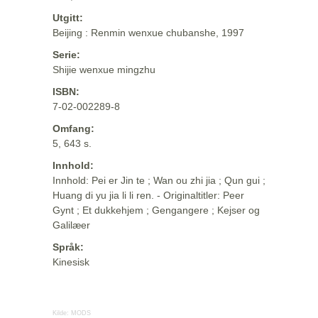
Utgitt:
Beijing : Renmin wenxue chubanshe, 1997
Serie:
Shijie wenxue mingzhu
ISBN:
7-02-002289-8
Omfang:
5, 643 s.
Innhold:
Innhold: Pei er Jin te ; Wan ou zhi jia ; Qun gui ;
Huang di yu jia li li ren. - Originaltitler: Peer
Gynt ; Et dukkehjem ; Gengangere ; Kejser og
Galilæer
Språk:
Kinesisk
Kilde:
MODS