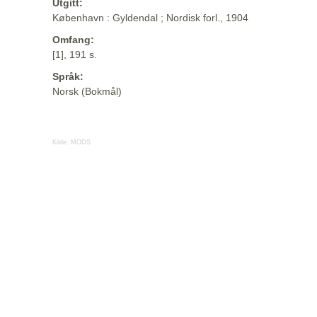
Utgitt:
København : Gyldendal ; Nordisk forl., 1904
Omfang:
[1], 191 s.
Språk:
Norsk (Bokmål)
Kilde:
MODS