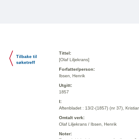
Tittel:
Tilbake til
[Olaf Liljekrans]
søketreff
Forfatter/person:
Ibsen, Henrik
Utgitt:
1857
I:
Aftenbladet : 13/2-(1857) (nr 37), Kristia
Omtalt verk:
Olaf Liljekrans / Ibsen, Henrik
Noter: