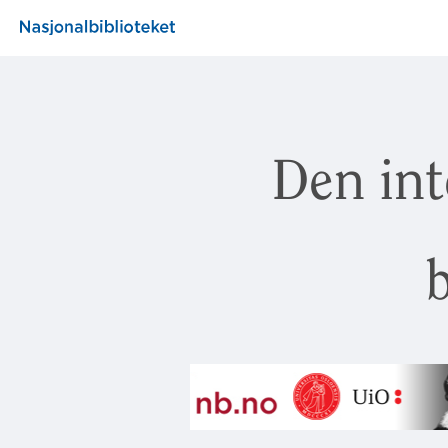
Den int
b