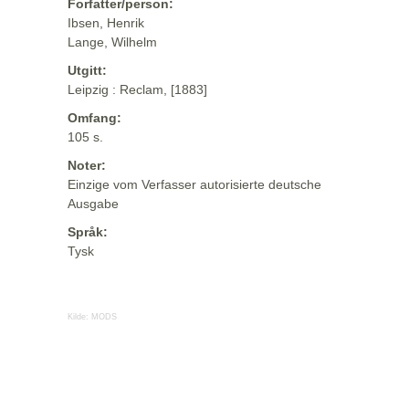
Forfatter/person:
Ibsen, Henrik
Lange, Wilhelm
Utgitt:
Leipzig : Reclam, [1883]
Omfang:
105 s.
Noter:
Einzige vom Verfasser autorisierte deutsche
Ausgabe
Språk:
Tysk
Kilde:
MODS