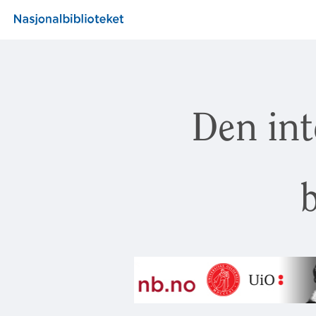
Den int
b