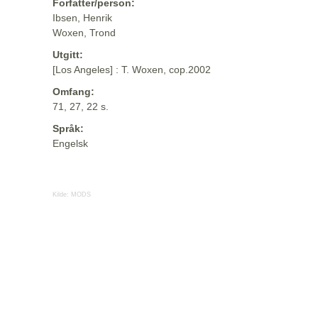
Forfatter/person:
Ibsen, Henrik
Woxen, Trond
Utgitt:
[Los Angeles] : T. Woxen, cop.2002
Omfang:
71, 27, 22 s.
Språk:
Engelsk
Kilde:
MODS