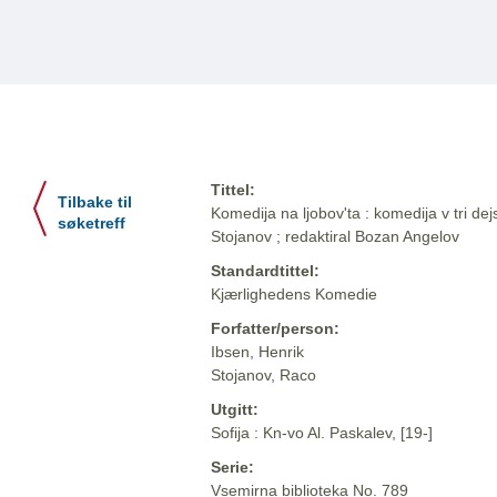
Tittel:
Tilbake til
Komedija na ljobov'ta : komedija v tri de
søketreff
Stojanov ; redaktiral Bozan Angelov
Standardtittel:
Kjærlighedens Komedie
Forfatter/person:
Ibsen, Henrik
Stojanov, Raco
Utgitt:
Sofija : Kn-vo Al. Paskalev, [19-]
Serie:
Vsemirna biblioteka No. 789