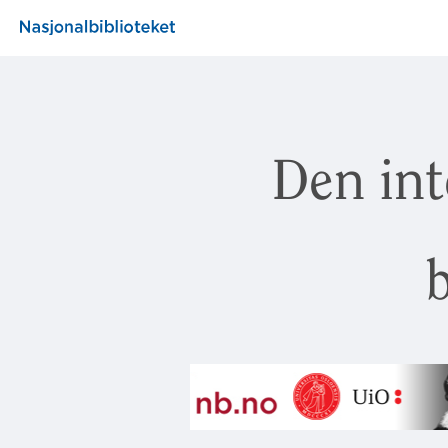
Den int
b