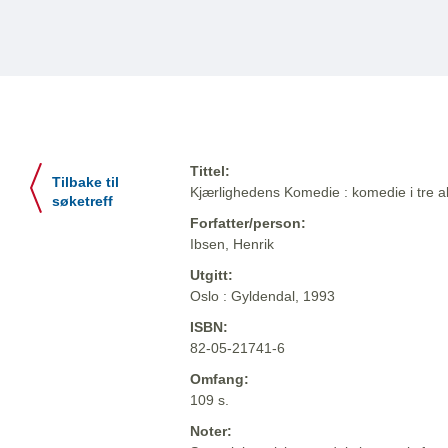
Tittel:
Tilbake til
Kjærlighedens Komedie : komedie i tre a
søketreff
Forfatter/person:
Ibsen, Henrik
Utgitt:
Oslo : Gyldendal, 1993
ISBN:
82-05-21741-6
Omfang:
109 s.
Noter: