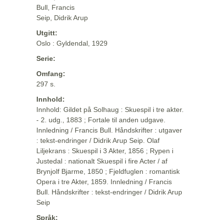
Bull, Francis
Seip, Didrik Arup
Utgitt:
Oslo : Gyldendal, 1929
Serie:
Omfang:
297 s.
Innhold:
Innhold: Gildet på Solhaug : Skuespil i tre akter.
- 2. udg., 1883 ; Fortale til anden udgave.
Innledning / Francis Bull. Håndskrifter : utgaver
: tekst-endringer / Didrik Arup Seip. Olaf
Liljekrans : Skuespil i 3 Akter, 1856 ; Rypen i
Justedal : nationalt Skuespil i fire Acter / af
Brynjolf Bjarme, 1850 ; Fjeldfuglen : romantisk
Opera i tre Akter, 1859. Innledning / Francis
Bull. Håndskrifter : tekst-endringer / Didrik Arup
Seip
Språk: