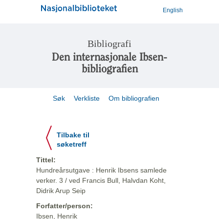
English
Bibliografi
Den internasjonale Ibsen-
bibliografien
Søk
Verkliste
Om bibliografien
Tilbake til
søketreff
Tittel:
Hundreårsutgave : Henrik Ibsens samlede
verker. 3 / ved Francis Bull, Halvdan Koht,
Didrik Arup Seip
Forfatter/person:
Ibsen, Henrik