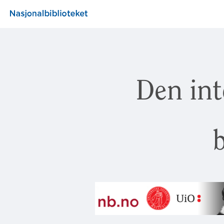
Den int
b