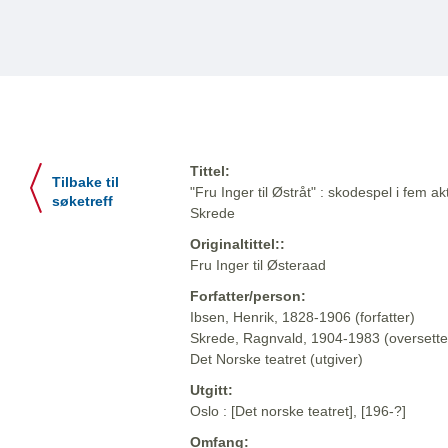
Tittel:
Tilbake til
"Fru Inger til Østråt" : skodespel i fem a
søketreff
Skrede
Originaltittel::
Fru Inger til Østeraad
Forfatter/person:
Ibsen, Henrik, 1828-1906 (forfatter)
Skrede, Ragnvald, 1904-1983 (oversette
Det Norske teatret (utgiver)
Utgitt:
Oslo : [Det norske teatret], [196-?]
Omfang: