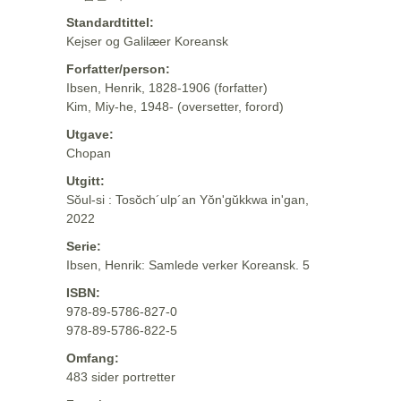
Standardtittel:
Kejser og Galilæer Koreansk
Forfatter/person:
Ibsen, Henrik, 1828-1906 (forfatter)
Kim, Miy-he, 1948- (oversetter, forord)
Utgave:
Chopan
Utgitt:
Sŏul-si : Tosŏch´ulp´an Yŏn'gŭkkwa in'gan,
2022
Serie:
Ibsen, Henrik: Samlede verker Koreansk. 5
ISBN:
978-89-5786-827-0
978-89-5786-822-5
Omfang:
483 sider portretter