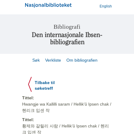
English
Bibliografi
Den internasjonale Ibsen-
bibliografien
Søk
Verkliste
Om bibliografien
Tilbake til
søketreff
Tittel:
Hwangje wa Kallilli saram / Hellik'ŭ Ipsen chak /
헨리크 입센 작
Tittel:
황제와 갈릴리 사람 / Hellik'ŭ Ipsen chak / 헨리
크 입센 작