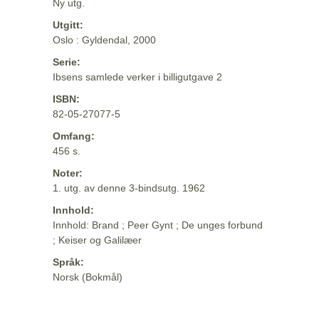
Ny utg.
Utgitt:
Oslo : Gyldendal, 2000
Serie:
Ibsens samlede verker i billigutgave 2
ISBN:
82-05-27077-5
Omfang:
456 s.
Noter:
1. utg. av denne 3-bindsutg. 1962
Innhold:
Innhold: Brand ; Peer Gynt ; De unges forbund
; Keiser og Galilæer
Språk:
Norsk (Bokmål)