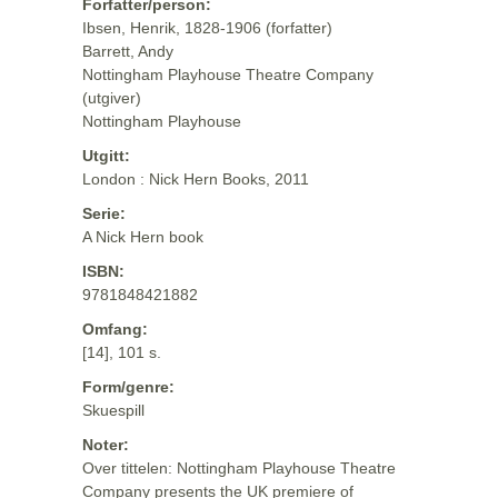
Forfatter/person:
Ibsen, Henrik, 1828-1906 (forfatter)
Barrett, Andy
Nottingham Playhouse Theatre Company
(utgiver)
Nottingham Playhouse
Utgitt:
London : Nick Hern Books, 2011
Serie:
A Nick Hern book
ISBN:
9781848421882
Omfang:
[14], 101 s.
Form/genre:
Skuespill
Noter:
Over tittelen: Nottingham Playhouse Theatre
Company presents the UK premiere of