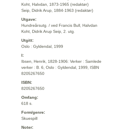
Koht, Halvdan, 1873-1965 (redaktør)
Seip, Didrik Arup, 1884-1963 (redaktør)
Utgave:
Hundreårsutg. / ved Francis Bull, Halvdan
Koht, Didrik Arup Seip, 2. utg.
Utgitt:
Oslo : Gyldendal, 1999
I:
Ibsen, Henrik, 1828-1906: Verker : Samlede
verker : B. 6, Oslo : Gyldendal, 1999, ISBN
8205267650
ISBN:
8205267650
Omfang:
618 s.
Form/genre:
Skuespill
Noter: