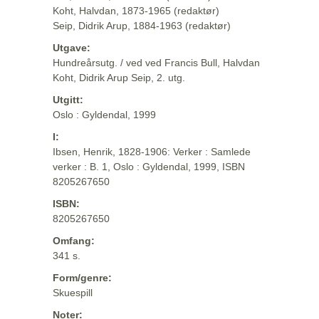
Koht, Halvdan, 1873-1965 (redaktør)
Seip, Didrik Arup, 1884-1963 (redaktør)
Utgave:
Hundreårsutg. / ved ved Francis Bull, Halvdan
Koht, Didrik Arup Seip, 2. utg.
Utgitt:
Oslo : Gyldendal, 1999
I:
Ibsen, Henrik, 1828-1906: Verker : Samlede
verker : B. 1, Oslo : Gyldendal, 1999, ISBN
8205267650
ISBN:
8205267650
Omfang:
341 s.
Form/genre:
Skuespill
Noter: