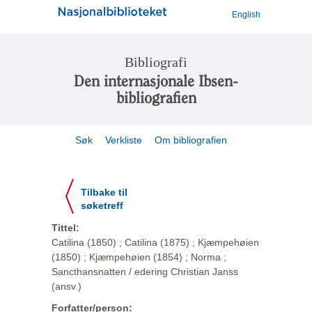
English
Bibliografi
Den internasjonale Ibsen-
bibliografien
Søk
Verkliste
Om bibliografien
Tilbake til
søketreff
Tittel:
Catilina (1850) ; Catilina (1875) ; Kjæmpehøien
(1850) ; Kjæmpehøien (1854) ; Norma ;
Sancthansnatten / edering Christian Janss
(ansv.)
Forfatter/person: