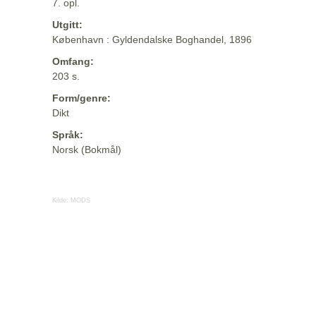
7. opl.
Utgitt:
København : Gyldendalske Boghandel, 1896
Omfang:
203 s.
Form/genre:
Dikt
Språk:
Norsk (Bokmål)
Kilde:
MODS