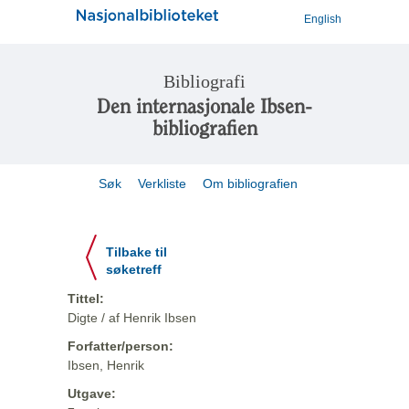
English
Bibliografi
Den internasjonale Ibsen-
bibliografien
Søk
Verkliste
Om bibliografien
Tilbake til
søketreff
Tittel:
Digte / af Henrik Ibsen
Forfatter/person:
Ibsen, Henrik
Utgave: