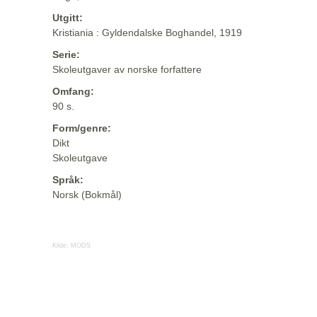
Utgitt:
Kristiania : Gyldendalske Boghandel, 1919
Serie:
Skoleutgaver av norske forfattere
Omfang:
90 s.
Form/genre:
Dikt
Skoleutgave
Språk:
Norsk (Bokmål)
Kilde:
MODS