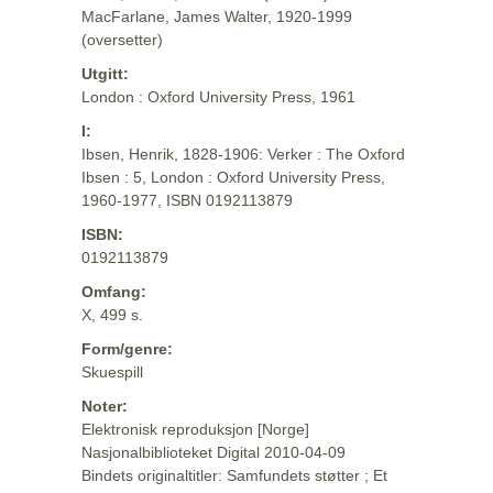
MacFarlane, James Walter, 1920-1999
(oversetter)
Utgitt:
London : Oxford University Press, 1961
I:
Ibsen, Henrik, 1828-1906: Verker : The Oxford
Ibsen : 5, London : Oxford University Press,
1960-1977, ISBN 0192113879
ISBN:
0192113879
Omfang:
X, 499 s.
Form/genre:
Skuespill
Noter:
Elektronisk reproduksjon [Norge]
Nasjonalbiblioteket Digital 2010-04-09
Bindets originaltitler: Samfundets støtter ; Et