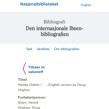
English
Bibliografi
Den internasjonale Ibsen-
bibliografien
Søk
Verkliste
Om bibliografien
Tilbake til
søketreff
Tittel:
Hedda Gabler / ... ; English version by Doug
Hughes
Forfatter/person:
Ibsen, Henrik
Hughes, Doug