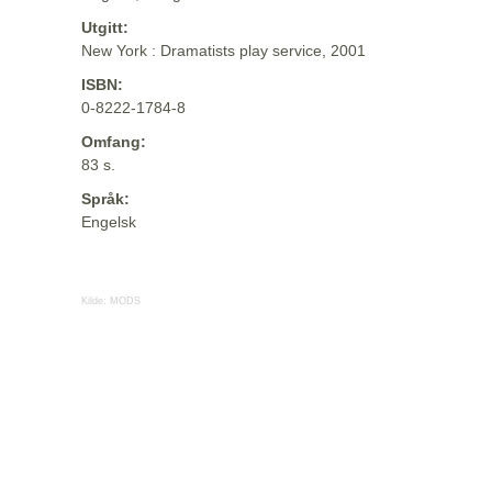
Utgitt:
New York : Dramatists play service, 2001
ISBN:
0-8222-1784-8
Omfang:
83 s.
Språk:
Engelsk
Kilde:
MODS