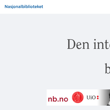
Den int
b