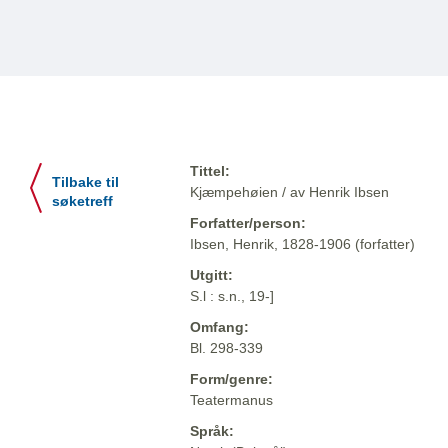
Tittel:
Tilbake til
Kjæmpehøien / av Henrik Ibsen
søketreff
Forfatter/person:
Ibsen, Henrik, 1828-1906 (forfatter)
Utgitt:
S.l : s.n., 19-]
Omfang:
Bl. 298-339
Form/genre:
Teatermanus
Språk: