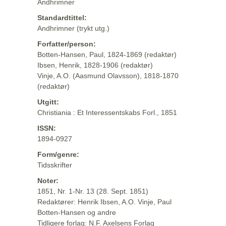
Andhrimner
Standardtittel:
Andhrimner (trykt utg.)
Forfatter/person:
Botten-Hansen, Paul, 1824-1869 (redaktør)
Ibsen, Henrik, 1828-1906 (redaktør)
Vinje, A.O. (Aasmund Olavsson), 1818-1870
(redaktør)
Utgitt:
Christiania : Et Interessentskabs Forl., 1851
ISSN:
1894-0927
Form/genre:
Tidsskrifter
Noter:
1851, Nr. 1-Nr. 13 (28. Sept. 1851)
Redaktører: Henrik Ibsen, A.O. Vinje, Paul
Botten-Hansen og andre
Tidligere forlag: N.F. Axelsens Forlag