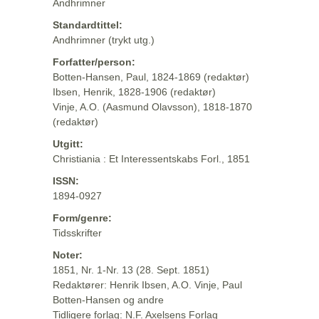
Andhrimner
Standardtittel:
Andhrimner (trykt utg.)
Forfatter/person:
Botten-Hansen, Paul, 1824-1869 (redaktør)
Ibsen, Henrik, 1828-1906 (redaktør)
Vinje, A.O. (Aasmund Olavsson), 1818-1870
(redaktør)
Utgitt:
Christiania : Et Interessentskabs Forl., 1851
ISSN:
1894-0927
Form/genre:
Tidsskrifter
Noter:
1851, Nr. 1-Nr. 13 (28. Sept. 1851)
Redaktører: Henrik Ibsen, A.O. Vinje, Paul
Botten-Hansen og andre
Tidligere forlag: N.F. Axelsens Forlag