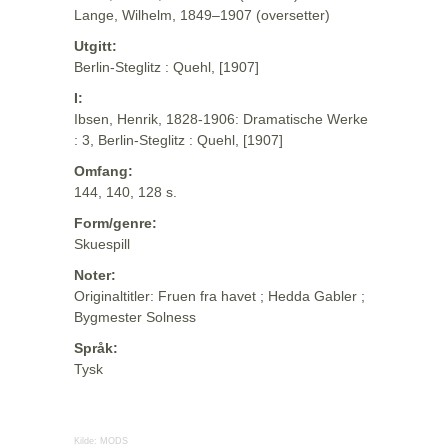
Lange, Wilhelm, 1849–1907 (oversetter)
Utgitt:
Berlin-Steglitz : Quehl, [1907]
I:
Ibsen, Henrik, 1828-1906: Dramatische Werke
: 3, Berlin-Steglitz : Quehl, [1907]
Omfang:
144, 140, 128 s.
Form/genre:
Skuespill
Noter:
Originaltitler: Fruen fra havet ; Hedda Gabler ;
Bygmester Solness
Språk:
Tysk
Kilde:
MODS