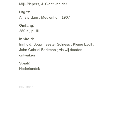
Mijll-Piepers, J. Clant van der
Utgitt:
Amsterdam : Meulenhoff, 1907
Omfang:
280 s., pl. ill.
Innhold:
Innhold: Bouwmeester Solness ; Kleine Eyolf ;
John Gabriel Borkman ; Als wij dooden
ontwaken
Språk:
Nederlandsk
Kilde:
MODS