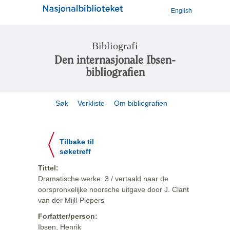
English
Bibliografi
Den internasjonale Ibsen-
bibliografien
Søk
Verkliste
Om bibliografien
Tilbake til
søketreff
Tittel:
Dramatische werke. 3 / vertaald naar de
oorspronkelijke noorsche uitgave door J. Clant
van der Mijll-Piepers
Forfatter/person:
Ibsen, Henrik