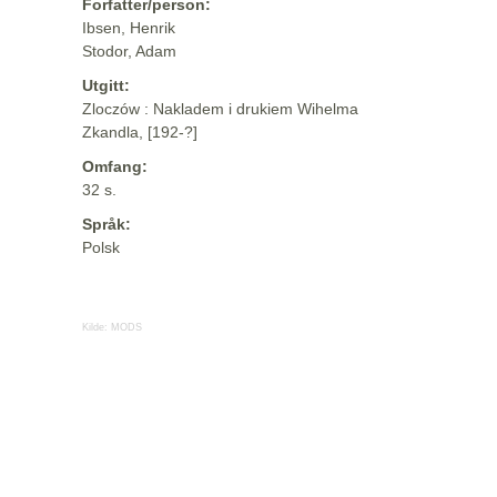
Forfatter/person:
Ibsen, Henrik
Stodor, Adam
Utgitt:
Zloczów : Nakladem i drukiem Wihelma
Zkandla, [192-?]
Omfang:
32 s.
Språk:
Polsk
Kilde:
MODS