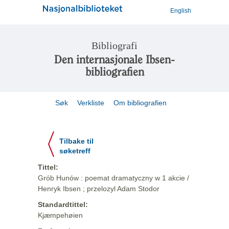
English
Bibliografi
Den internasjonale Ibsen-
bibliografien
Søk
Verkliste
Om bibliografien
Tilbake til
søketreff
Tittel:
Grób Hunów : poemat dramatyczny w 1 akcie /
Henryk Ibsen ; przelozyl Adam Stodor
Standardtittel:
Kjæmpehøien