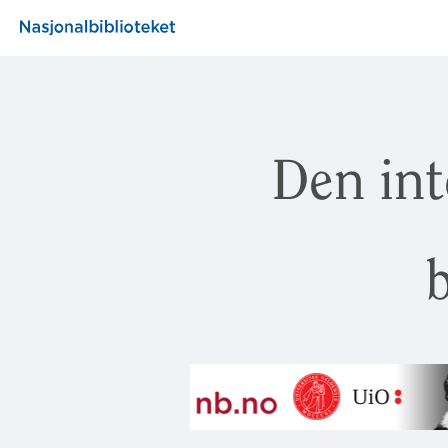
Den int
b