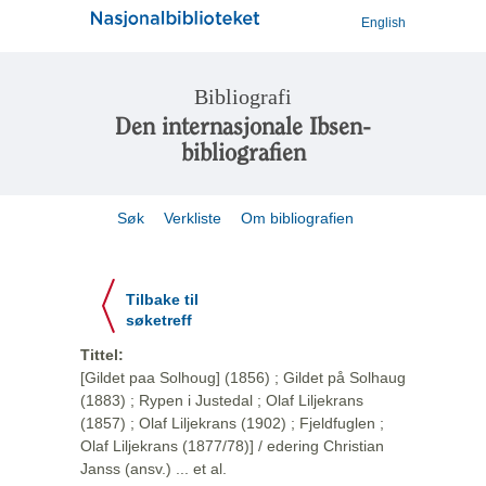
English
Bibliografi
Den internasjonale Ibsen-
bibliografien
Søk
Verkliste
Om bibliografien
Tilbake til
søketreff
Tittel:
[Gildet paa Solhoug] (1856) ; Gildet på Solhaug
(1883) ; Rypen i Justedal ; Olaf Liljekrans
(1857) ; Olaf Liljekrans (1902) ; Fjeldfuglen ;
Olaf Liljekrans (1877/78)] / edering Christian
Janss (ansv.) ... et al.