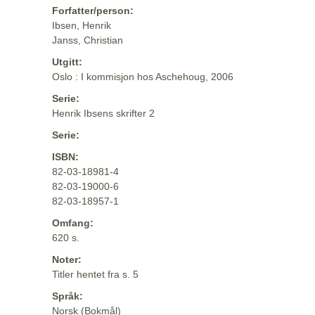
Forfatter/person:
Ibsen, Henrik
Janss, Christian
Utgitt:
Oslo : I kommisjon hos Aschehoug, 2006
Serie:
Henrik Ibsens skrifter 2
Serie:
ISBN:
82-03-18981-4
82-03-19000-6
82-03-18957-1
Omfang:
620 s.
Noter:
Titler hentet fra s. 5
Språk:
Norsk (Bokmål)