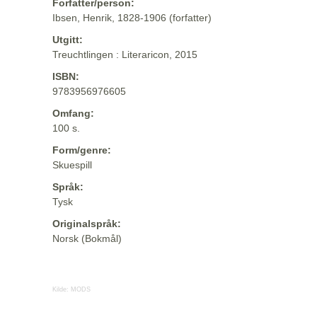
Forfatter/person:
Ibsen, Henrik, 1828-1906 (forfatter)
Utgitt:
Treuchtlingen : Literaricon, 2015
ISBN:
9783956976605
Omfang:
100 s.
Form/genre:
Skuespill
Språk:
Tysk
Originalspråk:
Norsk (Bokmål)
Kilde:
MODS