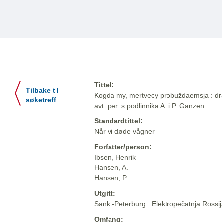
Tittel:
Tilbake til
Kogda my, mertvecy probuždaemsja : dram
søketreff
avt. per. s podlinnika A. i P. Ganzen
Standardtittel:
Når vi døde vågner
Forfatter/person:
Ibsen, Henrik
Hansen, A.
Hansen, P.
Utgitt:
Sankt-Peterburg : Elektropečatnja Rossi
Omfang: