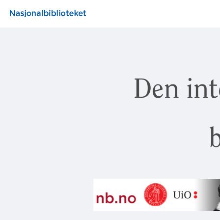
Den int
b