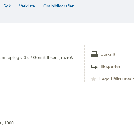
Søk
Verkliste
Om bibliografien
Utskrift
. epilog v 3 d / Genrik Ibsen ; razreš.
Eksporter
Legg i Mitt utval
ja, 1900