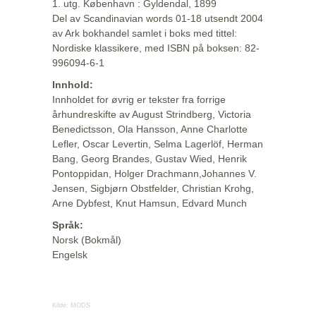
1. utg. København : Gyldendal, 1899
Del av Scandinavian words 01-18 utsendt 2004
av Ark bokhandel samlet i boks med tittel:
Nordiske klassikere, med ISBN på boksen: 82-
996094-6-1
Innhold:
Innholdet for øvrig er tekster fra forrige
århundreskifte av August Strindberg, Victoria
Benedictsson, Ola Hansson, Anne Charlotte
Lefler, Oscar Levertin, Selma Lagerlöf, Herman
Bang, Georg Brandes, Gustav Wied, Henrik
Pontoppidan, Holger Drachmann,Johannes V.
Jensen, Sigbjørn Obstfelder, Christian Krohg,
Arne Dybfest, Knut Hamsun, Edvard Munch
Språk:
Norsk (Bokmål)
Engelsk
Kilde:
MODS