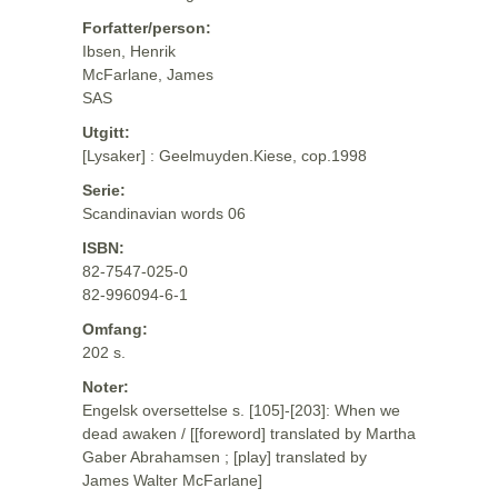
Forfatter/person:
Ibsen, Henrik
McFarlane, James
SAS
Utgitt:
[Lysaker] : Geelmuyden.Kiese, cop.1998
Serie:
Scandinavian words 06
ISBN:
82-7547-025-0
82-996094-6-1
Omfang:
202 s.
Noter:
Engelsk oversettelse s. [105]-[203]: When we
dead awaken / [[foreword] translated by Martha
Gaber Abrahamsen ; [play] translated by
James Walter McFarlane]