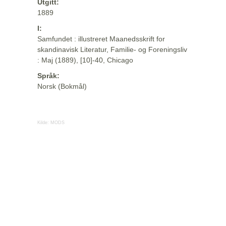
Utgitt:
1889
I:
Samfundet : illustreret Maanedsskrift for
skandinavisk Literatur, Familie- og Foreningsliv
: Maj (1889), [10]-40, Chicago
Språk:
Norsk (Bokmål)
Kilde:
MODS