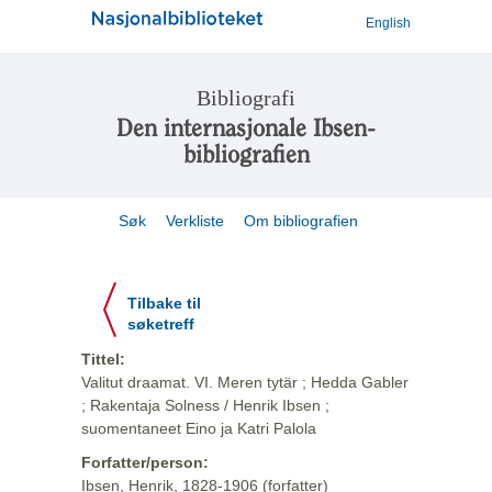
English
Bibliografi
Den internasjonale Ibsen-
bibliografien
Søk
Verkliste
Om bibliografien
Tilbake til
søketreff
Tittel:
Valitut draamat. VI. Meren tytär ; Hedda Gabler
; Rakentaja Solness / Henrik Ibsen ;
suomentaneet Eino ja Katri Palola
Forfatter/person:
Ibsen, Henrik, 1828-1906 (forfatter)