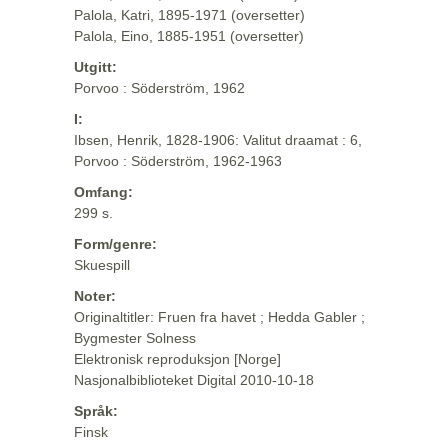
Palola, Katri, 1895-1971 (oversetter)
Palola, Eino, 1885-1951 (oversetter)
Utgitt:
Porvoo : Söderström, 1962
I:
Ibsen, Henrik, 1828-1906: Valitut draamat : 6,
Porvoo : Söderström, 1962-1963
Omfang:
299 s.
Form/genre:
Skuespill
Noter:
Originaltitler: Fruen fra havet ; Hedda Gabler ;
Bygmester Solness
Elektronisk reproduksjon [Norge]
Nasjonalbiblioteket Digital 2010-10-18
Språk:
Finsk